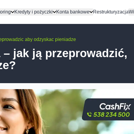
oring
Kredyty i pożyczki
Konta bankowe
Restrukturyzacja
Wi
zeprowadzic aby odzyskac pieniadze
– jak ją przeprowadzić,
ze?