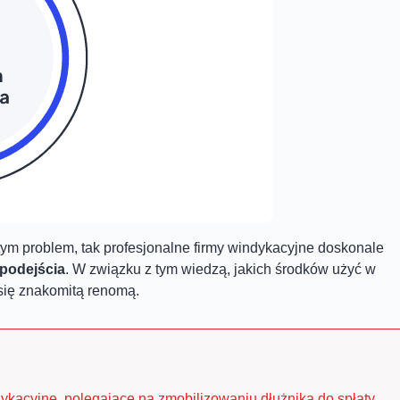
tym problem, tak profesjonalne firmy windykacyjne doskonale
podejścia
. W związku z tym wiedzą, jakich środków użyć w
się
znakomitą renomą.
dykacyjne, polegające na zmobilizowaniu dłużnika do spłaty