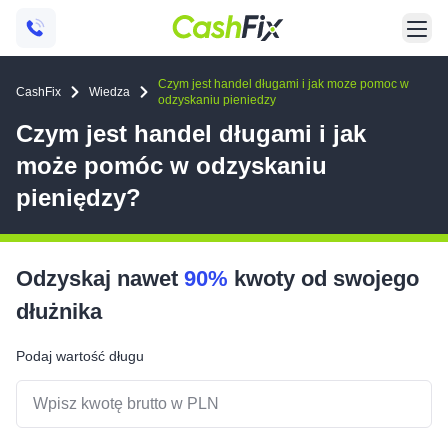
Czym jest handel długami i jak moze pomoc w
CashFix
Wiedza
odzyskaniu pieniedzy
Czym jest handel długami i jak
może pomóc w odzyskaniu
pieniędzy?
Odzyskaj nawet
90%
kwoty od swojego
dłużnika
Podaj wartość długu