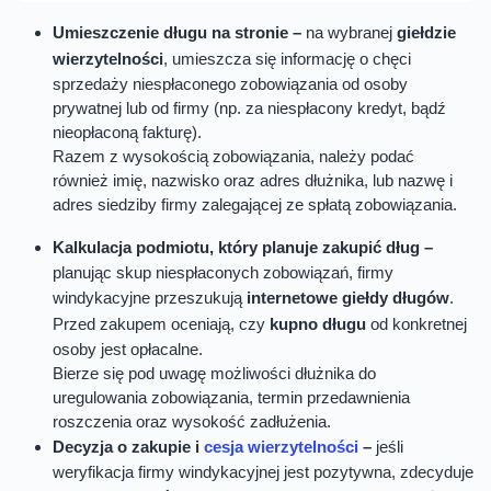
Umieszczenie długu na stronie –
na wybranej
giełdzie
wierzytelności
, umieszcza się informację o chęci
sprzedaży niespłaconego zobowiązania od osoby
prywatnej lub od firmy (np. za niespłacony kredyt, bądź
nieopłaconą fakturę).
Razem z wysokością zobowiązania, należy podać
również imię, nazwisko oraz adres dłużnika, lub nazwę i
adres siedziby firmy zalegającej ze spłatą zobowiązania.
Kalkulacja podmiotu, który planuje zakupić dług –
planując skup niespłaconych zobowiązań, firmy
windykacyjne przeszukują
internetowe giełdy długów
.
Przed zakupem oceniają, czy
kupno długu
od konkretnej
osoby jest opłacalne.
Bierze się pod uwagę możliwości dłużnika do
uregulowania zobowiązania, termin przedawnienia
roszczenia oraz wysokość zadłużenia.
Decyzja o zakupie i
cesja wierzytelności
–
jeśli
weryfikacja firmy windykacyjnej jest pozytywna, zdecyduje