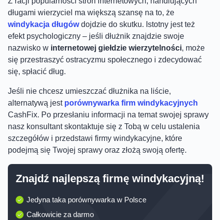
Z racji popularności stron internetowych, handlujących
długami wierzyciel ma większą szansę na to, że
windykacja długów
dojdzie do skutku. Istotny jest też
efekt psychologiczny – jeśli dłużnik znajdzie swoje
nazwisko w
internetowej giełdzie wierzytelności
, może
się przestraszyć ostracyzmu społecznego i zdecydować
się, spłacić dług.
Jeśli nie chcesz umieszczać dłużnika na liście,
alternatywą jest
porównywarka firm windykacyjnych
CashFix. Po przesłaniu informacji na temat swojej sprawy
nasz konsultant skontaktuje się z Tobą w celu ustalenia
szczegółów i przedstawi firmy windykacyjne, które
podejmą się Twojej sprawy oraz złożą swoją ofertę.
Znajdź najlepszą firmę windykacyjną!
Jedyna taka porównywarka w Polsce
Całkowicie za darmo