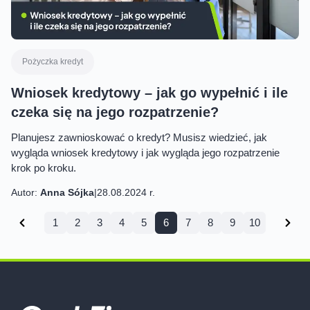
Pożyczka kredyt
Wniosek kredytowy – jak go wypełnić i ile
czeka się na jego rozpatrzenie?
Planujesz zawnioskować o kredyt? Musisz wiedzieć, jak
wygląda wniosek kredytowy i jak wygląda jego rozpatrzenie
krok po kroku.
Autor:
Anna Sójka
|
28.08.2024 r.
1
2
3
4
5
6
7
8
9
10