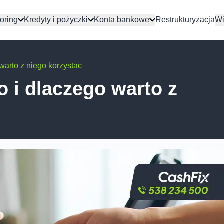
oring
Kredyty i pożyczki
Konta bankowe
Restrukturyzacja
Wi
 warto z niego korzystac
o i dlaczego warto z