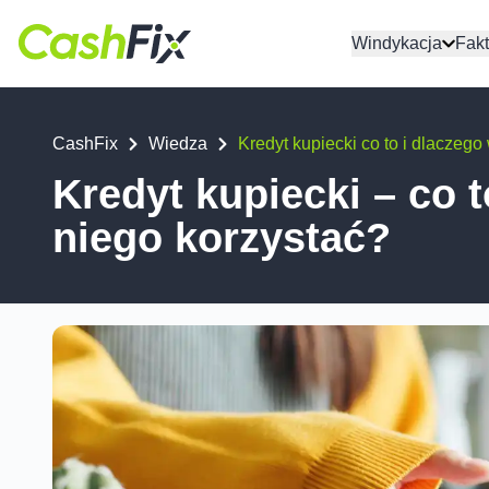
Windykacja
Fakt
CashFix
Wiedza
Kredyt kupiecki co to i dlaczego
Kredyt kupiecki – co t
niego korzystać?