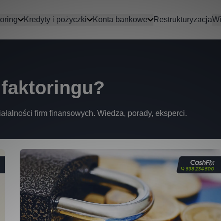
oring
Kredyty i pożyczki
Konta bankowe
Restrukturyzacja
Wi
faktoringu?
ałalności firm finansowych. Wiedza, porady, eksperci.