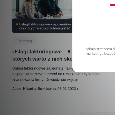
Faktoring
Usługi faktoringowe – 6 powodów, dla
których warto z nich skorzystać
Usługi faktoringowe są jedną z najkorzystniejszych i
najpopularniejszych metod na uzyskanie szybkiego
finansowania firmy. Dowiedz się więcej.
Autor:
Klaudia Borkiewicz
|
05.01.2023 r.