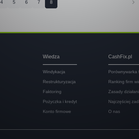
4
5
6
7
8
Wiedza
CashFix.pl
Windykacja
Porównywarka 
Restrukturyzacja
Ranking firm w
Faktoring
Zasady działan
Pożyczka i kredyt
Najczęściej za
Konto firmowe
O nas