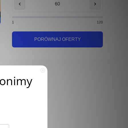
1
120
PORÓWNAJ OFERTY