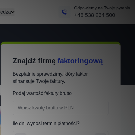
Odpowiemy na Twoje pytania
edza
+48 538 234 500
Znajdź firmę
faktoringową
Bezpłatnie sprawdzimy, który faktor
sfinansuje Twoje faktury.
Podaj wartość faktury brutto
Ile dni wynosi termin płatności?