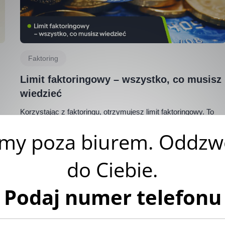
Faktoring
Limit faktoringowy – wszystko, co musisz
wiedzieć
Korzystając z faktoringu, otrzymujesz limit faktoringowy. To
maksymalna kwota, jaką możesz zyskać. Co zrobić, by była
jak najwyższa?
Autor:
Klaudia Borkiewicz
|
03.02.2023 r.