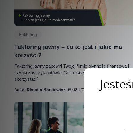
Faktoring
Faktoring jawny – co to jest i jakie ma
korzyści?
Faktoring jawny zapewni Twojej firmie płynność finansową i
szybki zastrzyk gotówki. Co musisz zrobić, by z niego
skorzystać?
Autor:
Klaudia Borkiewicz
|
08.02.2023 r.