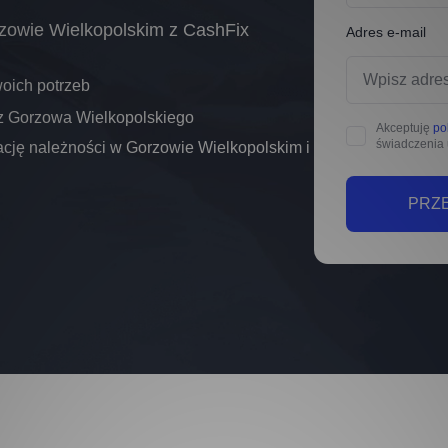
rzowie Wielkopolskim z CashFix
Adres e-mail
oich potrzeb
 z Gorzowa Wielkopolskiego
Akceptuję
po
świadczenia 
cję należności w Gorzowie Wielkopolskim i
PRZE
PRZE