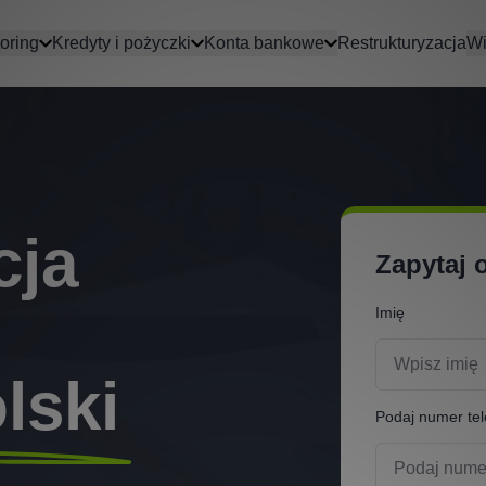
oring
Kredyty i pożyczki
Konta bankowe
Restrukturyzacja
Wi
cja
Zapytaj 
Imię
lski
Podaj numer tel