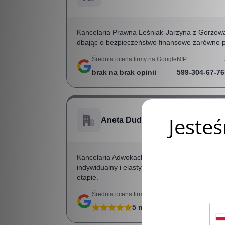
Kancelaria Prawna Leśniak-Jarzyna z Gorzowa
dbając o bezpieczeństwo finansowe zarówno pr
Średnia ocena firmy na Google
NIP
brak
na
brak
opinii
599-304-67-76
Aneta Dudycz – Adwokat Gorzów
Kancelaria Adwokacka Anety Dudycz z Gorzowa
indywidualny i elastyczny, dążąc do maksyma
etapie.
Średnia ocena firmy na Google
NIP
5
na
6
opinii
599-293-75-91