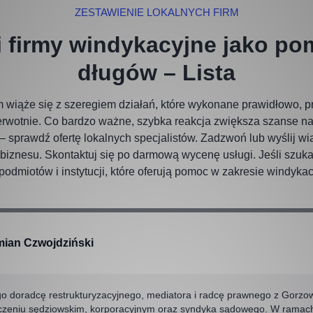
ZESTAWIENIE LOKALNYCH FIRM
 i firmy windykacyjne jako p
długów – Lista
wiąże się z szeregiem działań, które wykonane prawidłowo, p
rwotnie. Co bardzo ważne, szybka reakcja zwiększa szanse na 
u – sprawdź ofertę lokalnych specjalistów. Zadzwoń lub wyślij w
biznesu. Skontaktuj się po darmową wycenę usługi. Jeśli szuka
 podmiotów i instytucji, które oferują pomoc w zakresie windyka
ian Czwojdziński
o doradcę restrukturyzacyjnego, mediatora i radcę prawnego z Gorzo
eniu sędziowskim, korporacyjnym oraz syndyka sądowego. W ramach pra