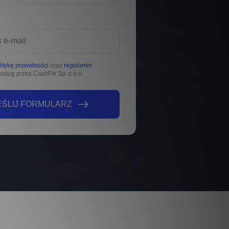
litykę prywatności
oraz
regulamin
usług przez CashFix Sp. z o.o.
ŚLIJ FORMULARZ
ŚLIJ FORMULARZ