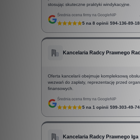
stosując skuteczne praktyki windykacyjne.
Średnia ocena firmy na Google
NIP
5
na
8
opinii
594-136-89-18
Kancelaria Radcy Prawnego Rad
Oferta kancelarii obejmuje kompleksową obsł
wezwań do zapłaty, reprezentację przed orga
finansowych.
Średnia ocena firmy na Google
NIP
5
na
1
opinii
599-303-49-74
Kancelaria Radcy Prawnego Iga