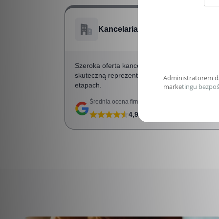
Kancelaria Radcy Prawnego Jak
Szeroka oferta kancelarii obejmuje wszechst
skuteczną reprezentację w sprawach z zakresu
etapach.
Średnia ocena firmy na Google
NIP
4,9
na
31
opinii
599-299-81-