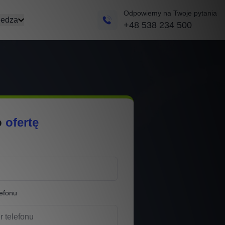
Odpowiemy na Twoje pytania
edza
+48 538 234 500
o
ofertę
efonu