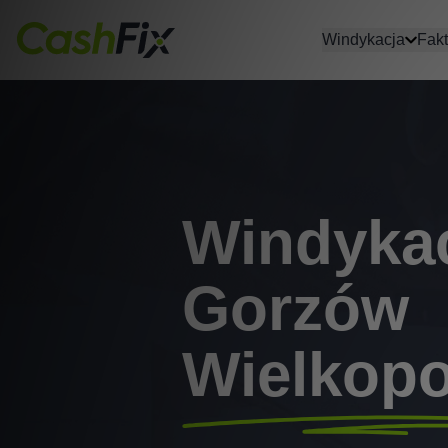
Windykacja
Fakt
Windyka
Gorzów
Wielkopo