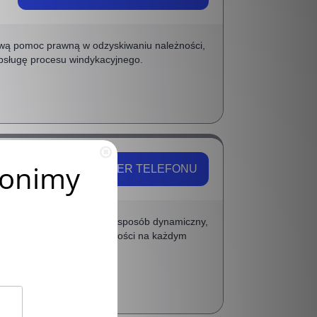
ową pomoc prawną w odzyskiwaniu należności,
obsługę procesu windykacyjnego.
POKAŻ NUMER TELEFONU
indykacyjnych podchodzi w sposób dynamiczny,
leksową obsługę wierzytelności na każdym
lkopolski