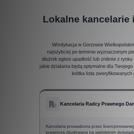
Lokalne kancelarie
Windykacja w Gorzowie Wielkopolskim 
najszybciej po terminie wyznaczonym pie
dłużnik ogłosi upadłość lub zniknie z rynk
jakie działania będą optymalne dla Twojego 
krótka lista zweryfikowanych
Kancelaria Radcy Prawnego Dam
Kancelaria prowadzona przez licencjonowaneg
prawnicza zbudowana na wieloletnim doświadcz