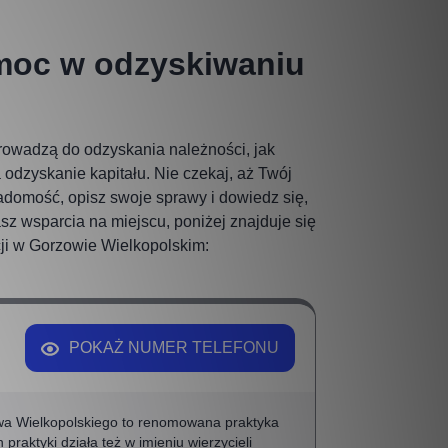
omoc w odzyskiwaniu
rowadzą do odzyskania należności, jak
odzyskanie kapitału. Nie czekaj, aż Twój
iadomość, opisz swoje sprawy i dowiedz się,
sz wsparcia na miejscu, poniżej znajduje się
cji w Gorzowie Wielkopolskim:
POKAŻ NUMER TELEFONU
wa Wielkopolskiego to renomowana praktyka
ktyki działa też w imieniu wierzycieli