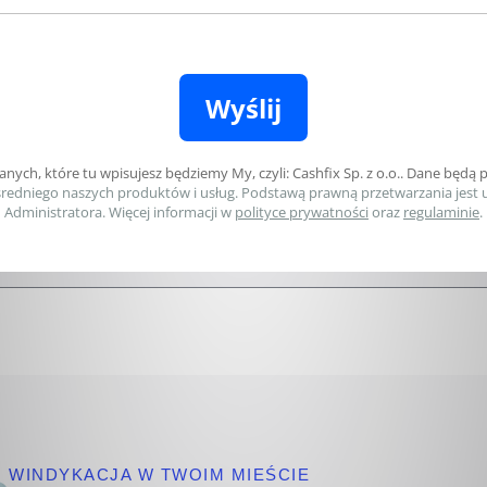
ub Liszka
ronną pomoc prawną dla klientów indywidualnych oraz kompleksową o
 prawa. Jedną z usług oferowanych przez kancelarię jest windykacja,
Adres firmy
50
ul. Krzywoustego 4/2, 66-400 Gorzów Wielkopolski
WINDYKACJA W TWOIM MIEŚCIE