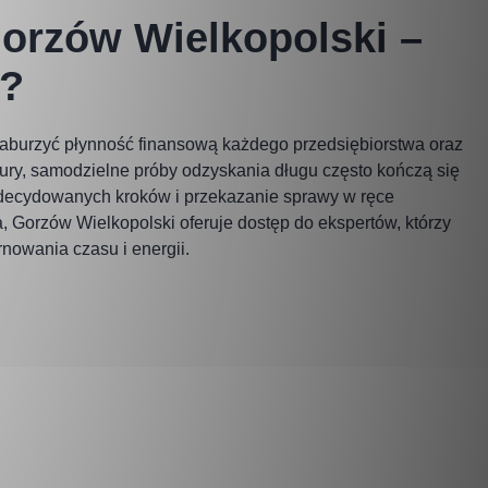
orzów Wielkopolski –
i?
zaburzyć płynność finansową każdego przedsiębiorstwa oraz
ury, samodzielne próby odzyskania długu często kończą się
decydowanych kroków i przekazanie sprawy w ręce
a, Gorzów Wielkopolski oferuje dostęp do ekspertów, którzy
owania czasu i energii.