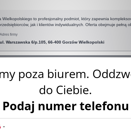
 Wielkopolskiego to profesjonalny podmiot, który zapewnia kompleks
zedsiębiorców, jak i klientów indywidualnych. Oferta obejmuje pełną 
Adres firmy
ul. Warszawska 6/p.105, 66-400 Gorzów Wielkopolski
 Wielkopolski
 Wielkopolskiego to profesjonalny podmiot prawny, który do spraw w
lnego skrócenia czasu odzyskiwania należności. Oferta obejmuje komp
Adres firmy
ul. Łokietka 32-33 lok.41, IV piętro (Kaskada), 66-400 Gorzów Wie