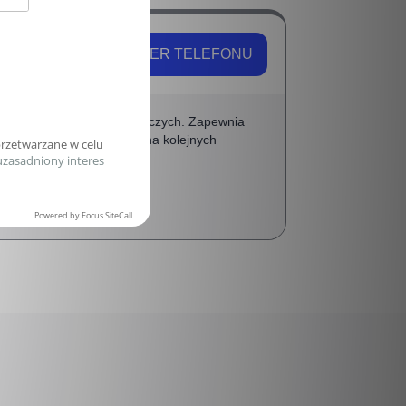
POKAŻ NUMER TELEFONU
bsługę podmiotów gospodarczych. Zapewnia
 prowadzona polubownie i na kolejnych