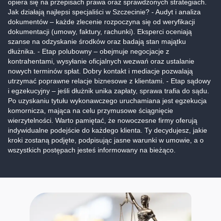
opiera się na przepisach prawa oraz sprawdzonych strategiach.
Jak działają najlepsi specjaliści w Szczecinie? - Audyt i analiza
dokumentów – każde zlecenie rozpoczyna się od weryfikacji
dokumentacji (umowy, faktury, rachunki). Eksperci oceniają
szanse na odzyskanie środków oraz badają stan majątku
dłużnika. - Etap polubowny – obejmuje negocjacje z
kontrahentami, wysyłanie oficjalnych wezwań oraz ustalanie
nowych terminów spłat. Dobry kontakt i mediacje pozwalają
utrzymać poprawne relacje biznesowe z klientami. - Etap sądowy
i egzekucyjny – jeśli dłużnik unika zapłaty, sprawa trafia do sądu.
Po uzyskaniu tytułu wykonawczego uruchamiana jest egzekucja
komornicza, mająca na celu przymusowe ściągnięcie
wierzytelności. Warto pamiętać, że nowoczesne firmy oferują
indywidualne podejście do każdego klienta. Ty decydujesz, jakie
kroki zostaną podjęte, podpisując jasne warunki w umowie, a o
wszystkich postępach jesteś informowany na bieżąco.