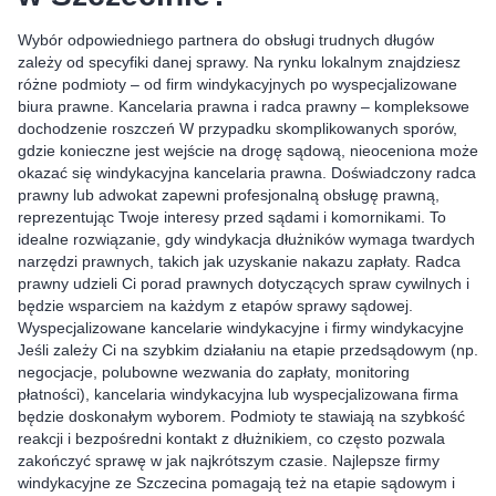
Wybór odpowiedniego partnera do obsługi trudnych długów
zależy od specyfiki danej sprawy. Na rynku lokalnym znajdziesz
różne podmioty – od firm windykacyjnych po wyspecjalizowane
biura prawne. Kancelaria prawna i radca prawny – kompleksowe
dochodzenie roszczeń W przypadku skomplikowanych sporów,
gdzie konieczne jest wejście na drogę sądową, nieoceniona może
okazać się windykacyjna kancelaria prawna. Doświadczony radca
prawny lub adwokat zapewni profesjonalną obsługę prawną,
reprezentując Twoje interesy przed sądami i komornikami. To
idealne rozwiązanie, gdy windykacja dłużników wymaga twardych
narzędzi prawnych, takich jak uzyskanie nakazu zapłaty. Radca
prawny udzieli Ci porad prawnych dotyczących spraw cywilnych i
będzie wsparciem na każdym z etapów sprawy sądowej.
Wyspecjalizowane kancelarie windykacyjne i firmy windykacyjne
Jeśli zależy Ci na szybkim działaniu na etapie przedsądowym (np.
negocjacje, polubowne wezwania do zapłaty, monitoring
płatności), kancelaria windykacyjna lub wyspecjalizowana firma
będzie doskonałym wyborem. Podmioty te stawiają na szybkość
reakcji i bezpośredni kontakt z dłużnikiem, co często pozwala
zakończyć sprawę w jak najkrótszym czasie. Najlepsze firmy
windykacyjne ze Szczecina pomagają też na etapie sądowym i