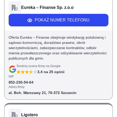
Eureka – Finanse Sp. z.o.o
POKAŻ NUMER TELEFONU
Oferta Eureka – Finanse obejmuje windykację polubowną i
sądowo-komorniczą, doradztwo prawne, obrót
wierzytelnościami, zabezpieczanie kontraktów, odbiór
mienia przewłaszczonego oraz odzyskiwanie wierzytelności
publicznych dla gmin.
Średnia ocena firmy na Google
3,4
na
25
opinii
NIP
852-230-54-64
Adres firmy
al. Boh. Warszawy 21, 70-372 Szczecin
Ligotero