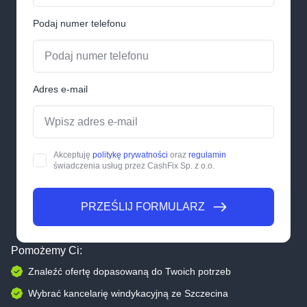
Podaj numer telefonu
Adres e-mail
Akceptuję
politykę prywatności
oraz
regulamin
świadczenia usług przez CashFix Sp. z o.o.
PRZEŚLIJ FORMULARZ
PRZEŚLIJ FORMULARZ
Pomożemy Ci:
Znaleźć ofertę dopasowaną do Twoich potrzeb
Wybrać kancelarię windykacyjną ze Szczecina