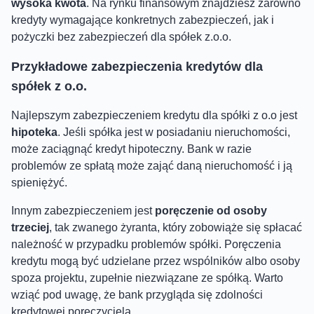
wysoka kwota
. Na rynku finansowym znajdziesz zarówno
kredyty wymagające konkretnych zabezpieczeń, jak i
pożyczki bez zabezpieczeń dla spółek z.o.o.
Przykładowe zabezpieczenia kredytów dla
spółek z o.o.
Najlepszym zabezpieczeniem kredytu dla spółki z o.o jest
hipoteka
. Jeśli spółka jest w posiadaniu nieruchomości,
może zaciągnąć kredyt hipoteczny. Bank w razie
problemów ze spłatą może zająć daną nieruchomość i ją
spieniężyć.
Innym zabezpieczeniem jest
poręczenie od osoby
trzeciej
, tak zwanego żyranta, który zobowiąże się spłacać
należność w przypadku problemów spółki. Poręczenia
kredytu mogą być udzielane przez wspólników albo osoby
spoza projektu, zupełnie niezwiązane ze spółką. Warto
wziąć pod uwagę, że bank przygląda się zdolności
kredytowej poręczyciela.