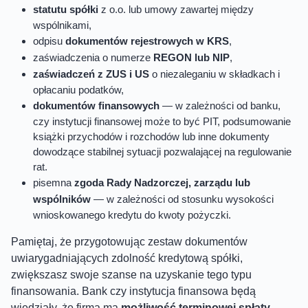
statutu spółki
z o.o. lub umowy zawartej między
wspólnikami,
odpisu
dokumentów rejestrowych w KRS
,
zaświadczenia o numerze
REGON lub NIP
,
zaświadczeń z ZUS i US
o niezaleganiu w składkach i
opłacaniu podatków,
dokumentów finansowych
— w zależności od banku,
czy instytucji finansowej może to być PIT, podsumowanie
książki przychodów i rozchodów lub inne dokumenty
dowodzące stabilnej sytuacji pozwalającej na regulowanie
rat.
pisemna
zgoda Rady Nadzorczej, zarządu lub
wspólników
— w zależności od stosunku wysokości
wnioskowanego kredytu do kwoty pożyczki.
Pamiętaj, że przygotowując zestaw dokumentów
uwiarygadniających zdolność kredytową spółki,
zwiększasz swoje szanse na uzyskanie tego typu
finansowania. Bank czy instytucja finansowa będą
wiedziały, że firma ma
możliwość terminowej spłaty