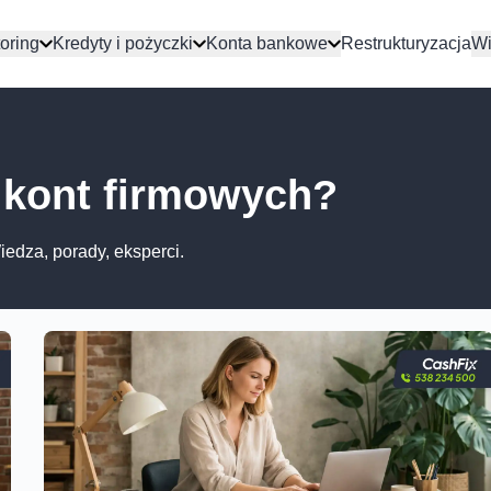
oring
Kredyty i pożyczki
Konta bankowe
Restrukturyzacja
Wi
 kont firmowych?
edza, porady, eksperci.