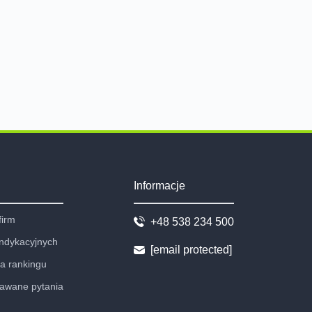
Informacje
firm
+48 538 234 500
indykacyjnych
[email protected]
ia rankingu
dawane pytania