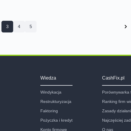
3
4
5
Wiedza
CashFix.pl
Windykacja
Porównywarka 
Restrukturyzacja
Ranking firm w
Faktoring
Zasady działan
Pożyczka i kredyt
Najczęściej za
Konto firmowe
O nas