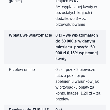
granicą
krajach EOG
5% wypłacanej kwoty w
pozostałych krajach i
dodatkowe 3% za
przewalutowanie
Wpłata we wpłatomacie
0 zł – we wpłatomatach
do 50 000 zł w danym
miesiącu, powyżej 50
000 zł 0,15% wpłacanej
kwoty
Przelew online
0 zł – przez 2 pierwsze
lata, a później po
spełnieniu warunków jak
w przypadku opłaty za
konto, inaczej 1,20 zł – za
przelew
Przelewy do ZUS i US
0 zł