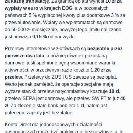
za każdą transakcję
. Za granicą opłata wynosi
10 zł za
wypłaty w euro w krajach EOG
, a w pozostałych
państwach 5 % wypłaconej kwoty plus dodatkowe 3 % za
przewalutowanie. Wpłaty we wpłatomatach są darmowe
do 50 000 zł miesięcznie, powyżej tego limitu naliczana
jest prowizja
0,15 %
od nadwyżki.
Przelewy internetowe w złotówkach są
bezpłatne przez
pierwsze dwa lata
, a później również pozostaną
darmowe, jeśli spełnione będą wspomniane warunki
aktywności; w przeciwnym razie koszt to
1,20 zł za
przelew
. Przelewy do ZUS i US zawsze są bez opłat.
Warto jednak pamiętać, że operacje specjalne mają
wyższe stawki: przelew natychmiastowy kosztuje
10 zł
,
przelew SEPA jest darmowy, ale przelew SWIFT to już
40
zł
. Za zlecenie stałe bank pobiera
1 zł
, natomiast
polecenie zapłaty jest bezpłatne.
Konto Direct dla jednoosobowych działalności
gospodarczych może być praktycznie bezkosztowe, o ile