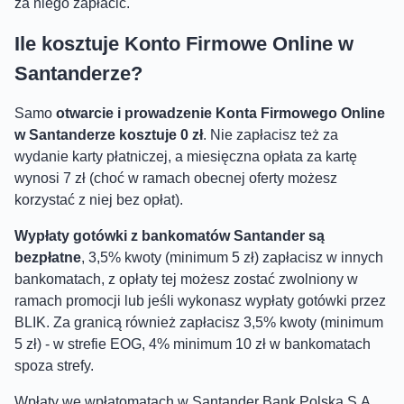
za niego zapłacić.
Ile kosztuje Konto Firmowe Online w
Santanderze?
Samo
otwarcie i prowadzenie Konta Firmowego Online
w Santanderze kosztuje 0 zł
. Nie zapłacisz też za
wydanie karty płatniczej, a miesięczna opłata za kartę
wynosi 7 zł (choć w ramach obecnej oferty możesz
korzystać z niej bez opłat).
Wypłaty gotówki z bankomatów Santander są
bezpłatne
, 3,5% kwoty (minimum 5 zł) zapłacisz w innych
bankomatach, z opłaty tej możesz zostać zwolniony w
ramach promocji lub jeśli wykonasz wypłaty gotówki przez
BLIK. Za granicą również zapłacisz 3,5% kwoty (minimum
5 zł) - w strefie EOG, 4% minimum 10 zł w bankomatach
spoza strefy.
Wpłaty we wpłatomatach w Santander Bank Polska S.A.