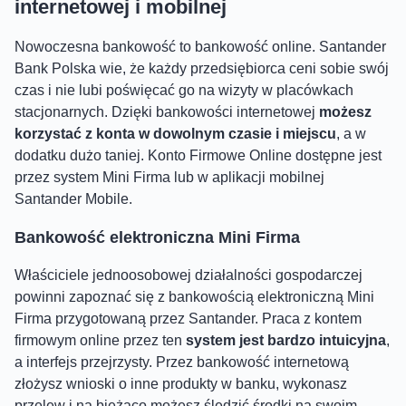
internetowej i mobilnej
Nowoczesna bankowość to bankowość online. Santander
Bank Polska wie, że każdy przedsiębiorca ceni sobie swój
czas i nie lubi poświęcać go na wizyty w placówkach
stacjonarnych. Dzięki bankowości internetowej
możesz
korzystać z konta w dowolnym czasie i miejscu
, a w
dodatku dużo taniej. Konto Firmowe Online dostępne jest
przez system Mini Firma lub w aplikacji mobilnej
Santander Mobile.
Bankowość elektroniczna Mini Firma
Właściciele jednoosobowej działalności gospodarczej
powinni zapoznać się z bankowością elektroniczną Mini
Firma przygotowaną przez Santander. Praca z kontem
firmowym online przez ten
system jest bardzo intuicyjna
,
a interfejs przejrzysty. Przez bankowość internetową
złożysz wnioski o inne produkty w banku, wykonasz
przelew i na bieżąco możesz śledzić środki na swoim