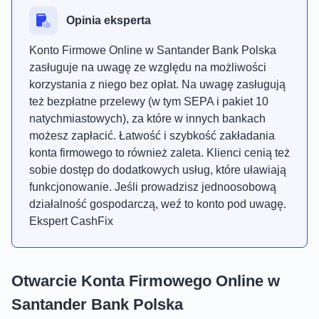
Opinia eksperta
Konto Firmowe Online w Santander Bank Polska
zasługuje na uwagę ze względu na możliwości
korzystania z niego bez opłat. Na uwagę zasługują
też bezpłatne przelewy (w tym SEPA i pakiet 10
natychmiastowych), za które w innych bankach
możesz zapłacić. Łatwość i szybkość zakładania
konta firmowego to również zaleta. Klienci cenią też
sobie dostęp do dodatkowych usług, które uławiają
funkcjonowanie. Jeśli prowadzisz jednoosobową
działalność gospodarczą, weź to konto pod uwagę.
Ekspert CashFix
Otwarcie Konta Firmowego Online w
Santander Bank Polska