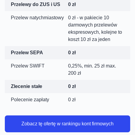
Przelewy do ZUS i US
0 zł
Przelew natychmiastowy
0 zł - w pakiecie 10
darmowych przelewów
ekspresowych, kolejne to
koszt 10 zł za jeden
Przelew SEPA
0 zł
Przelew SWIFT
0,25%, min. 25 zł max.
200 zł
Zlecenie stałe
0 zł
Polecenie zapłaty
0 zł
Zobacz tę ofertę w rankingu kont firmowych