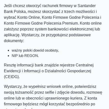
Jeśli chcesz otworzyć rachunek firmowy w Santander
Bank Polska, możesz skorzystać z trzech możliwości i
wybrać Konto Online, Konto Firmowe Godne Polecenia i
Konto Firmowe Godne Polecenia Premium. Konto online
założysz poprzez system bankowości elektronicznej lub
aplikację. Wystarczy, że przygotujesz podstawowe
dokumenty:
ważny polski dowód osobisty,
NIP lub REGON.
Resztę informacji bank znajdzie rejestrze Centralnej
Ewidencji i Informacji o Działalności Gospodarczej
(CEIDG).
Wystarczy, że wypełnisz wniosek online, potwierdzisz
swoją tożsamość przez selfie i zdjęcie dowodu, rozmowę
online lub w obecności uprawnionego kuriera. Z konta
firmowego będziesz mógł korzystać bezpośrednio po