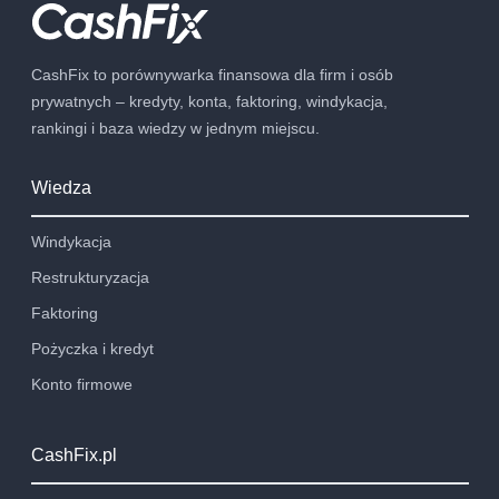
CashFix to porównywarka finansowa dla firm i osób
prywatnych – kredyty, konta, faktoring, windykacja,
rankingi i baza wiedzy w jednym miejscu.
Wiedza
Windykacja
Restrukturyzacja
Faktoring
Pożyczka i kredyt
Konto firmowe
CashFix.pl