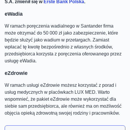
S.A. zmienił się w
Erste Bank Polska
.
eWadia
W ramach poręczenia wadialnego w Santander firma
może otrzymać do 50 000 zł jako zabezpieczenie, które
będzie służyć jako wadium w przetargach. Zamiast
wpłacać tę kwotę bezpośrednio z własnych środków,
przedsiębiorca korzysta z poręczenia oferowanego przez
usługę eWadia.
eZdrowie
W ramach usługi eZdrowie możesz korzystać z porad i
usług medycznych w placówkach LUX MED. Warto
wspomnieć, że pakiet eZdrowie może wykorzystać dla
siebie sam przedsiębiorca, ale również ma on możliwość
objęcia opieką zdrowotną swojej rodziny i pracowników.