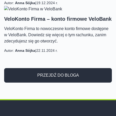
Autor:
Anna Sójka
|
19.12.2024 r.
VeloKonto Firma – konto firmowe VeloBank
VeloKonto Firma to nowoczesne konto firmowe dostępne
w VeloBank. Dowiedz się więcej o tym rachunku, zanim
zdecydujesz się go otworzyć.
Autor:
Anna Sójka
|
22.11.2024 r.
PRZEJDŹ DO BLOGA