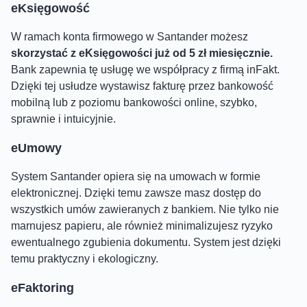
eKsięgowość
W ramach konta firmowego w Santander możesz
skorzystać z eKsięgowości już od 5 zł miesięcznie.
Bank zapewnia tę usługę we współpracy z firmą inFakt.
Dzięki tej usłudze wystawisz fakturę przez bankowość
mobilną lub z poziomu bankowości online, szybko,
sprawnie i intuicyjnie.
eUmowy
System Santander opiera się na umowach w formie
elektronicznej. Dzięki temu zawsze masz dostęp do
wszystkich umów zawieranych z bankiem. Nie tylko nie
marnujesz papieru, ale również minimalizujesz ryzyko
ewentualnego zgubienia dokumentu. System jest dzięki
temu praktyczny i ekologiczny.
eFaktoring