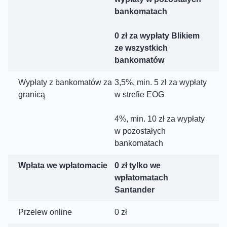
bankomatach
0 zł za wypłaty Blikiem
ze wszystkich
bankomatów
Wypłaty z bankomatów za
3,5%, min. 5 zł za wypłaty
granicą
w strefie EOG
4%, min. 10 zł za wypłaty
w pozostałych
bankomatach
Wpłata we wpłatomacie
0 zł tylko we
wpłatomatach
Santander
Przelew online
0 zł