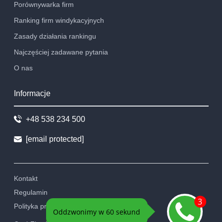
Porównywarka firm
Ranking firm windykacyjnych
Zasady działania rankingu
Najczęściej zadawane pytania
O nas
Informacje
+48 538 234 500
[email protected]
Kontakt
Regulamin
Polityka prywatności