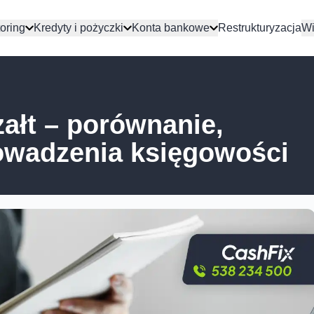
oring
Kredyty i pożyczki
Konta bankowe
Restrukturyzacja
Wi
załt – porównanie,
rowadzenia księgowości