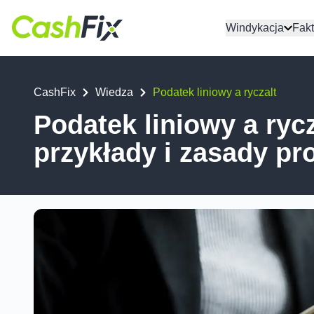
Windykacja
Fakt
CashFix
Wiedza
Podatek liniowy a ryczalt
Podatek liniowy a ryc
przykłady i zasady p