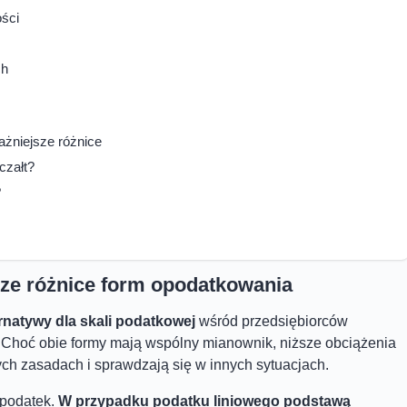
ości
ch
ażniejsze różnice
czałt?
?
jsze różnice form opodatkowania
rnatywy dla skali podatkowej
wśród przedsiębiorców
Choć obie formy mają wspólny mianownik, niższe obciążenia
ych zasadach i sprawdzają się w innych sytuacjach.
 podatek.
W przypadku podatku liniowego podstawą