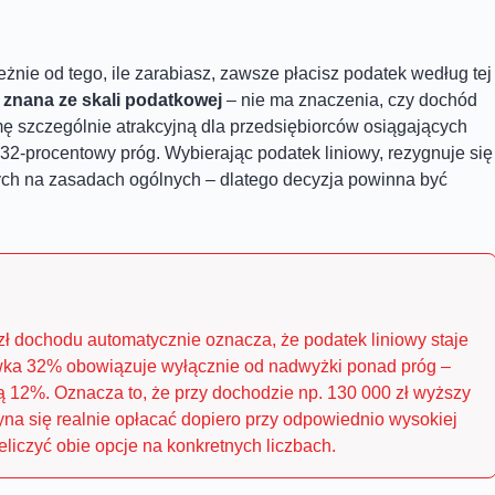
eżnie od tego, ile zarabiasz, zawsze płacisz podatek według tej
 znana ze skali podatkowej
– nie ma znaczenia, czy dochód
ormę szczególnie atrakcyjną dla przedsiębiorców osiągających
32-procentowy próg. Wybierając podatek liniowy, rezygnuje się
nych na zasadach ogólnych – dlatego decyzja powinna być
zł dochodu automatycznie oznacza, że podatek liniowy staje
tawka 32% obowiązuje wyłącznie od nadwyżki ponad próg –
 12%. Oznacza to, że przy dochodzie np. 130 000 zł wyższy
zyna się realnie opłacać dopiero przy odpowiednio wysokiej
liczyć obie opcje na konkretnych liczbach.