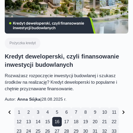
Pożyczka kredyt
Kredyt deweloperski, czyli finansowanie
inwestycji budowlanych
Rozważasz rozpoczęcie inwestycji budowlanej i szukasz
środków na realizację? Kredyt deweloperski to popularne i
chętnie przyznawane finansowanie.
Autor:
Anna Sójka
|
28.08.2025 r.
1
2
3
4
5
6
7
8
9
10
11
12
13
14
15
16
17
18
19
20
21
22
23
24
25
26
27
28
29
30
31
32
33