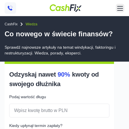
CashFix
Wiedza
Co nowego w świecie finansów?
Sprawdź najnowsze artykuły na temat windykacji, faktoringu i
restrukturyzacji. Wiedza, porady, eksperci.
Odzyskaj nawet
90%
kwoty od
swojego
dłużnika
Podaj wartość długu
Kiedy upłynął termin zapłaty?