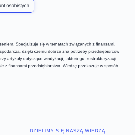
nt osobistych
eniem. Specjalizuje się w tematach związanych z finansami.
ospodarczą, dzięki czemu dobrze zna potrzeby przedsiębiorców
rzy artykuły dotyczące windykacji, faktoringu, restrukturyzacji
iśle z finansami przedsiębiorstwa. Wiedzę przekazuje w sposób
DZIELIMY SIĘ NASZĄ WIEDZĄ