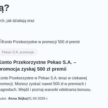
ją?
h, jak działają oraz
Pekao S.A. promocje
Konto Przekorzystne Pekao S.A. –
promocja zyskaj 500 zł premii
onto Przekorzystne w Pekao S.A. teraz w ciekawej
romocji. Możesz zyskać nawet 500 zł w premiach i
agrodach. Wejdź i poznaj warunki odebrania bonusu.
utor:
Anna Sójka
|
01.04.2026 r.