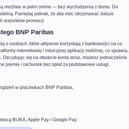
 są możliwe w pełni online — bez wychodzenia z domu. Do
obilną. Pamiętaj jednak, że aby móc otrzymywać dalsze
ch warunków promocji.
stego BNP Paribas
lą o osobach, które aktywnie korzystają z bankowości na co
ormy internetowej i intuicyjnej aplikacji mobilnej, co sprawia,
e. Decydując się na otwarcie konta teraz, możesz jednocześnie
e premie i rachunek bez opłat za podstawowe usługi.
rządzeń w placówkach BNP Paribas,
mocą BLIKA, Apple Pay i Google Pay.