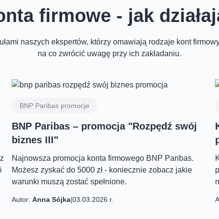
nta firmowe - jak działa
kułami naszych ekspertów, którzy omawiają rodzaje kont firmowyc
na co zwrócić uwagę przy ich zakładaniu.
BNP Paribas promocje
BNP Paribas – promocja "Rozpędź swój
biznes III"
az
Najnowsza promocja konta firmowego BNP Paribas.
K
i
Możesz zyskać do 5000 zł - koniecznie zobacz jakie
p
warunki muszą zostać spełnione.
n
Autor:
Anna Sójka
|
03.03.2026 r.
A