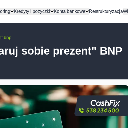
oring
Kredyty i pożyczki
Konta bankowe
Restrukturyzacja
Wi
nt bnp
uj sobie prezent" BNP