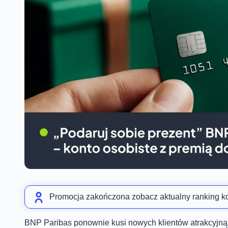
Promocja zakończona zobacz aktualny ranking ko
BNP Paribas ponownie kusi nowych klientów atrakcyjną 