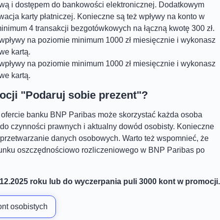
tową i dostępem do bankowości elektronicznej. Dodatkowym
acja karty płatniczej. Konieczne są też wpływy na konto w
inimum 4 transakcji bezgotówkowych na łączną kwotę 300 zł.
z wpływy na poziomie minimum 1000 zł miesięcznie i wykonasz
we kartą.
z wpływy na poziomie minimum 1000 zł miesięcznie i wykonasz
we kartą.
ocji "Podaruj sobie prezent"?
w ofercie banku BNP Paribas może skorzystać każda osoba
ć do czynności prawnych i aktualny dowód osobisty. Konieczne
a przetwarzanie danych osobowych. Warto też wspomnieć, że
chunku oszczędnościowo rozliczeniowego w BNP Paribas po
12.2025 roku lub do wyczerpania puli 3000 kont w promocji.
nt osobistych