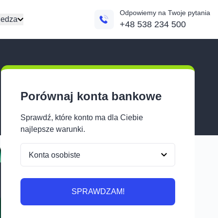
Odpowiemy na Twoje pytania
edza
+48 538 234 500
Porównaj konta bankowe
Sprawdź, które konto ma dla Ciebie
najlepsze warunki.
SPRAWDZAM!