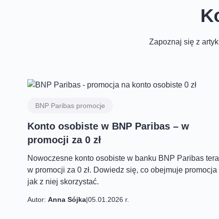
Ko
Zapoznaj się z arty
BNP Paribas promocje
Konto osobiste w BNP Paribas – w
promocji za 0 zł
Nowoczesne konto osobiste w banku BNP Paribas ter
w promocji za 0 zł. Dowiedz się, co obejmuje promocja 
jak z niej skorzystać.
Autor:
Anna Sójka
|
05.01.2026 r.