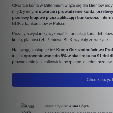
Otwarcie konta w Millennium wiąże się dla klientów in
między innymi
otwarcie i prowadzenie konta, przelew
przelewy krajowe przez aplikację i bankowość intern
BLIK z bankomatów w Polsce.
Poza tym wystarczy wykonać 5 transakcji kartą debetową
konta, płatności zbliżeniowe BLIK, wypłaty ze wszystki
Na uwagę zasługuje też
Konto Oszczędnościowe Prof
to jest
oprocentowane do 5% w skali roku na 91 dni d
prowadzenie jest całkowicie bezpłatne, a jeden przelew z
Chcę założyć 
Autor artykułu:
Anna Sójka
Redaktor internetowy z bogatym doświadcz