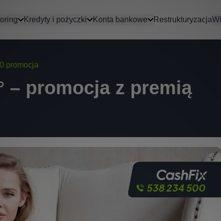
oring
Kredyty i pożyczki
Konta bankowe
Restrukturyzacja
Wi
60 promocja
° – promocja z premią