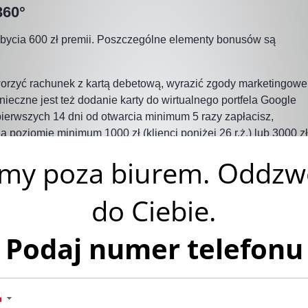
360°
obycia 600 zł premii. Poszczególne elementy bonusów są
orzyć rachunek z kartą debetową, wyrazić zgody marketingowe
ieczne jest też dodanie karty do wirtualnego portfela Google
pierwszych 14 dni od otwarcia minimum 5 razy zapłacisz,
 poziomie minimum 1000 zł (klienci poniżej 26 r.ż.) lub 3000 zł
estrowanie swojego numeru telefonu w banku do płatności BLIK.
nku przez 5 miesięcy od otwarcia konta osobistego. Musisz
 zł i wykonać transakcje na łączną kwotę minimum 1000 zł
y lub karty debetowej. Ten bonus też jest połączony z BLIK-
y z bankiem.
a dziecka. 100 zł na karcie goodie za założenie konta dla
w 14 dni od uruchomienia. Konieczne jest jeszcze złożenie
kowy. 200 zł na karcie goodie za założenie konta dla dziecka
 w 14 dni od uruchomienia. Konieczne jest jeszcze złożenie
nkowy. Dodatkowym warunkiem jest wykonanie 3 transakcji