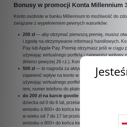
Bonusy w promocji Konta Millennium 
Konto osobiste w banku Millennium to możliwość do zd
związane z wypełnieniem pewnych warunków:
200 zł
— aby otrzymać pierwszą premię, musisz otw
i zgodę na otrzymywanie informacji handlowych. Kon
Pay lub Apple Pay. Premię otrzymasz jeśli w ciągu 
używając wirtualnego portfela i zapewnisz wpływy na
(klienci powyżej 26 r.ż.). Konieczne jest też zarej
500 zł
— to nagroda za aktywne korzystanie z rachu
zapewnić wpływ na konto w wysokości minimum 3000
używając wirtualnego portfela Apple Pay, Google Pa
iem, numer telefonu do płatności musi być połączon
do 200 zł na karcie goodie
– za założenie konta dl
dziecka od 0 do 6 lat, przelanie na nie min. 200 zł 
wniosku o 800+ do końca kwietnia przez system ban
w wieku od 7 do 17 lat przelanie na nie min. 200 zł
wniosku o 800+ do końca kwietnia przez system ba