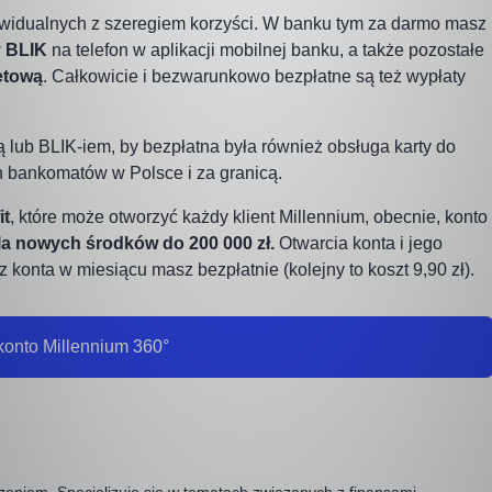
dywidualnych z szeregiem korzyści. W banku tym za darmo masz
y BLIK
na telefon w aplikacji mobilnej banku, a także pozostałe
etową
. Całkowicie i bezwarunkowo bezpłatne są też wypłaty
 lub BLIK-iem, by bezpłatna była również obsługa karty do
ch bankomatów w Polsce i za granicą.
it
, które może otworzyć każdy klient Millennium, obecnie, konto
la nowych środków do 200 000 zł.
Otwarcia konta i jego
 konta w miesiącu masz bezpłatnie (kolejny to koszt 9,90 zł).
konto Millennium 360°
eniem. Specjalizuje się w tematach związanych z finansami.