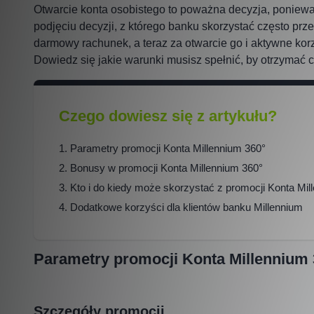
Otwarcie konta osobistego to poważna decyzja, ponieważ
podjęciu decyzji, z którego banku skorzystać często pr
darmowy rachunek, a teraz za otwarcie go i aktywne ko
Dowiedz się jakie warunki musisz spełnić, by otrzymać 
Czego dowiesz się z artykułu?
Parametry promocji Konta Millennium 360°
Bonusy w promocji Konta Millennium 360°
Kto i do kiedy może skorzystać z promocji Konta Mil
Dodatkowe korzyści dla klientów banku Millennium
Parametry promocji Konta Millennium 
Szczegóły promocji