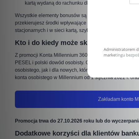
kartą wydaną do rachunku dla dziecka.
Wszystkie elementy bonusów są bardzo proste do zdobyci
przekierujesz środki wpływające do Ciebie z tytułu wyna
stacjonarnych i w sieci kartą, szybko osiągniesz wymagan
Kto i do kiedy może skorzystać z prom
Z promocji Konta Millennium 360° mogą skorzystać osob
PESEL i polski dowód osobisty. Oferta jest dostępna zar
osobistego, jak i dla nowych, którzy otworzą konto w tra
konta osobistego w Millennium od 1 stycznia 2022 r. ora
Zakładam konto Mi
Promocja trwa do 27.10.2026 roku lub do wyczerpania
Dodatkowe korzyści dla klientów bank