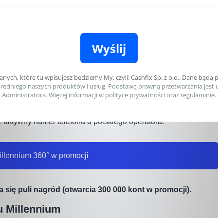
a, wystarczy korzystać aktywnie z rachunku. Jeśli
grodzenia na to konto i będziesz płacił za zakupy w sklepach
e limity.
ocji Konta Millennium 360°?
y pełnoletnie z polskim obywatelstwem, posiadające numer
ówno dla obecnych klientów, którzy nie mają jeszcze konta
kcie trwania promocji. Warunkiem jest m.in. brak posiadania
z aktywny numer telefonu u polskiego operatora.
llennium 360° w promocji
 się puli nagród (otwarcia 300 000 kont w promocji).
u Millennium