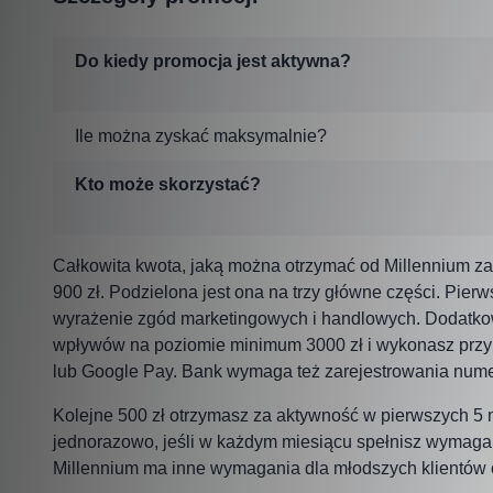
Do kiedy promocja jest aktywna?
Ile można zyskać maksymalnie?
Kto może skorzystać?
Całkowita kwota, jaką można otrzymać od Millennium za 
900 zł. Podzielona jest ona na trzy główne części. Pierw
wyrażenie zgód marketingowych i handlowych. Dodatkow
wpływów na poziomie minimum 3000 zł i wykonasz przynaj
lub Google Pay. Bank wymaga też zarejestrowania numer
Kolejne 500 zł otrzymasz za aktywność w pierwszych 5 
jednorazowo, jeśli w każdym miesiącu spełnisz wymaga
Millennium ma inne wymagania dla młodszych klientów ora