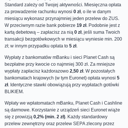
Standard zależy od Twojej aktywności. Miesięczna opłata
za prowadzenie rachunku wynosi
0 zł
, o ile w danym
miesiącu wykonasz przynajmniej jeden przelew do ZUS.
W przeciwnym razie bank pobierze
19 zł
. Podobnie jest z
kartą debetową – zapłacisz za nią
0 zł
, jeśli suma Twoich
transakcji bezgotówkowych w miesiącu wyniesie min. 200
zł; w innym przypadku opłata to
5 zł
.
Wypłaty z bankomatów mBanku i sieci Planet Cash są
bezpłatne przy kwocie co najmniej 300 zł. Za mniejsze
wypłaty zapłacisz każdorazowo
2,50 zł
. W pozostałych
bankomatach krajowych (w tym Euronet) opłata wynosi
5
zł
. Identyczne stawki obowiązują przy wypłatach gotówki
BLIKIEM.
Wpłaty we wpłatomatach mBanku, Planet Cash i Cashline
są darmowe. Korzystanie z urządzeń sieci Euronet wiąże
się z prowizją
0,2% (min. 2 zł)
. Każdy standardowy
przelew zewnętrzny oraz przelew SEPA zlecony przez