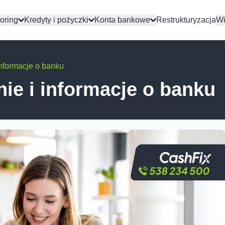
oring
Kredyty i pożyczki
Konta bankowe
Restrukturyzacja
Wi
 informacje o banku
nie i informacje o banku