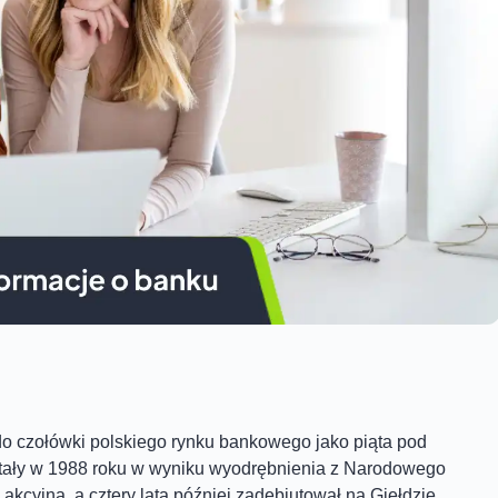
do czołówki polskiego rynku bankowego jako piąta pod
stały w 1988 roku w wyniku wyodrębnienia z Narodowego
akcyjną, a cztery lata później zadebiutował na Giełdzie