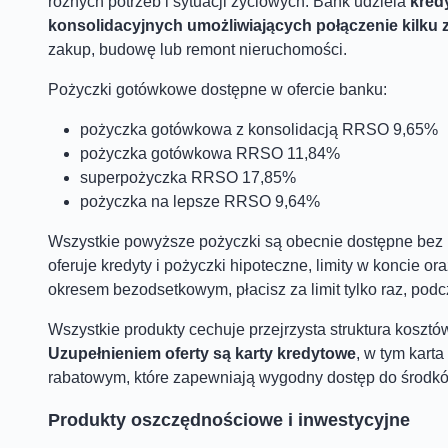
różnych potrzeb i sytuacji życiowych. Bank udziela
kred
konsolidacyjnych umożliwiających połączenie kilku 
zakup, budowę lub remont nieruchomości.
Pożyczki gotówkowe dostępne w ofercie banku:
pożyczka gotówkowa z konsolidacją RRSO 9,65%
pożyczka gotówkowa RRSO 11,84%
superpożyczka RRSO 17,85%
pożyczka na lepsze RRSO 9,64%
Wszystkie powyższe pożyczki są obecnie dostępne bez 
oferuje kredyty i pożyczki hipoteczne, limity w koncie o
okresem bezodsetkowym, płacisz za limit tylko raz, podc
Wszystkie produkty cechuje przejrzysta struktura kosztów
Uzupełnieniem oferty są karty kredytowe
, w tym kart
rabatowym, które zapewniają wygodny dostęp do środkó
Produkty oszczędnościowe i inwestycyjne