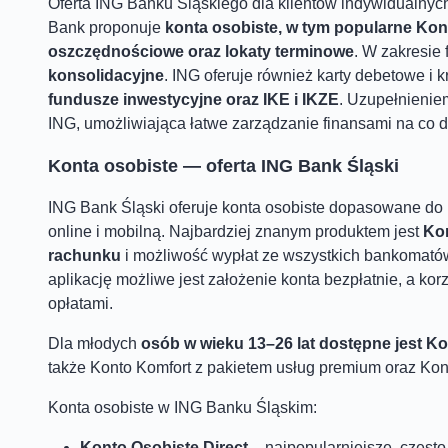
Oferta ING Banku Śląskiego dla klientów indywidualnyc
Bank proponuje
konta osobiste, w tym popularne Kon
oszczędnościowe oraz lokaty terminowe
. W zakresie
konsolidacyjne
. ING oferuje również karty debetowe i 
fundusze inwestycyjne oraz IKE i IKZE
. Uzupełnienie
ING, umożliwiająca łatwe zarządzanie finansami na co d
Konta osobiste — oferta ING Bank Śląski
ING Bank Śląski oferuje konta osobiste dopasowane do
online i mobilną. Najbardziej znanym produktem jest
Kon
rachunku
i możliwość wypłat ze wszystkich bankomatów
aplikację możliwe jest założenie konta bezpłatnie, a ko
opłatami.
Dla młodych
osób w wieku 13–26 lat dostępne jest Ko
także Konto Komfort z pakietem usług premium oraz Kon
Konta osobiste w ING Banku Śląskim:
Konto Osobiste Direct
– najpopularniejsze, częst