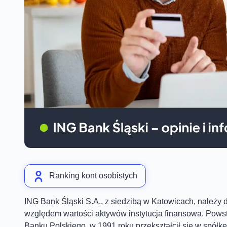
Ranking kont osobistych
ING Bank Śląski S.A., z siedzibą w Katowicach, należy 
względem wartości aktywów instytucja finansowa. Pow
Banku Polskiego, w 1991 roku przekształcił się w spółkę 