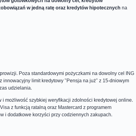
ytów gotówkowych na dowolny cel, kredytów
zobowiązań w jedną ratę oraz kredytów hipotecznych
na
prowizji. Poza standardowymi pożyczkami na dowolny cel ING
raz innowacyjny limit kredytowy "Pensja na już" z 15-dniowym
zas udzielania.
 i możliwość szybkiej weryfikacji zdolności kredytowej online.
a Visa z funkcją ratalną oraz Mastercard z programem
w i dodatkowe korzyści przy codziennych zakupach.