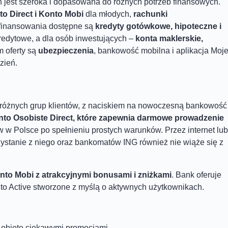
h jest szeroka i dopasowana do różnych potrzeb finansowych.
to Direct i Konto Mobi
dla młodych,
rachunki
 finansowania dostępne są
kredyty gotówkowe, hipoteczne i
kredytowe, a dla osób inwestujących –
konta maklerskie,
m oferty są
ubezpieczenia
, bankowość mobilna i aplikacja Moj
zień.
 różnych grup klientów, z naciskiem na nowoczesną bankowość
to Osobiste Direct, które zapewnia darmowe prowadzenie
 w Polsce po spełnieniu prostych warunków. Przez internet lub
rzystanie z niego oraz bankomatów ING również nie wiąże się z
nto Mobi z atrakcyjnymi bonusami i zniżkami
. Bank oferuje
to Active stworzone z myślą o aktywnych użytkownikach.
o objęte ciekawymi promocjami,