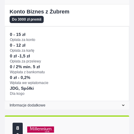
Konto Biznes z Żubrem
Do 3000 zł premii
0 - 15 zł
Opłata za konto
0 - 12 zł
Opłata za kartę
0 zł -1,5 zł
Opłata za przelewy
0 / 2% min. 5 zł
Wypłata z bankomatu
0 zł - 0,2%
Wpłata we wpłatomacie
JDG, Spółki
Dla kogo
Informacje dodatkowe
8