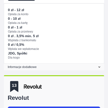
0 zł - 12 zł
Opłata za konto
0 - 10 zł
Opłata za kartę
0 zł - 1 zł
Opłata za przelewy
0 zł . 3,5% min. 5 zł
Wypłata z bankomatu
0 zł / 0,5%
Wpłata we wpłatomacie
JDG, Spółki
Dla kogo
Informacje dodatkowe
13
Revolut