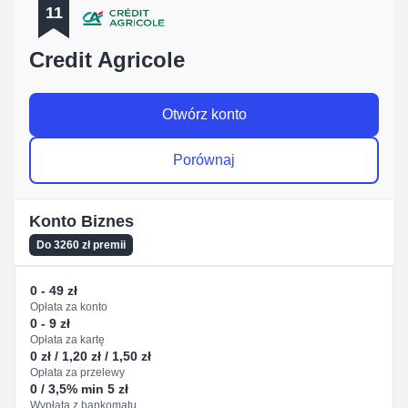
11
Credit Agricole
Otwórz konto
Porównaj
Konto Biznes
Do 3260 zł premii
0 - 49 zł
Opłata za konto
0 - 9 zł
Opłata za kartę
0 zł / 1,20 zł / 1,50 zł
Opłata za przelewy
0 / 3,5% min 5 zł
Wypłata z bankomatu