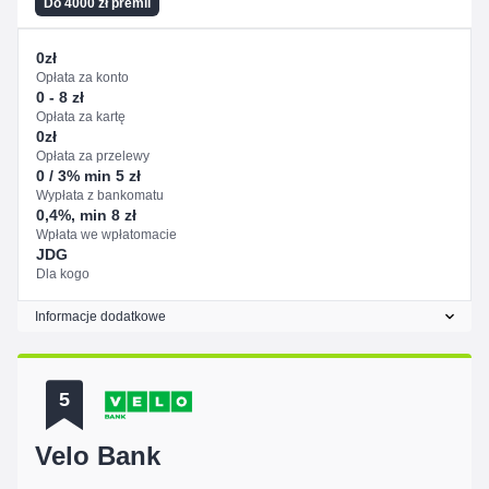
Do 4000 zł premii
0zł
Opłata za konto
0 - 8 zł
Opłata za kartę
0zł
Opłata za przelewy
0 / 3% min 5 zł
Wypłata z bankomatu
0,4%, min 8 zł
Wpłata we wpłatomacie
JDG
Dla kogo
Informacje dodatkowe
5
Velo Bank