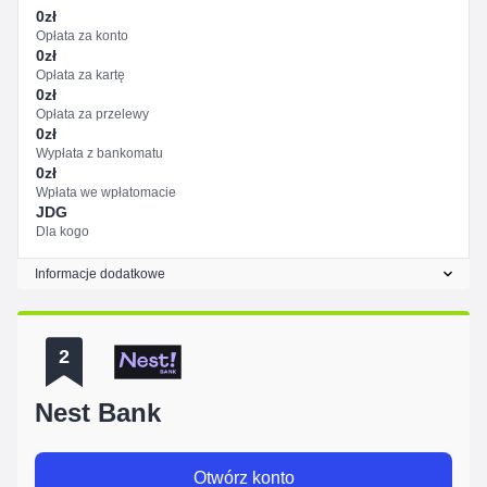
0zł
Opłata za konto
0zł
Opłata za kartę
0zł
Opłata za przelewy
0zł
Wypłata z bankomatu
0zł
Wpłata we wpłatomacie
JDG
Dla kogo
Informacje dodatkowe
2
Nest Bank
Otwórz konto