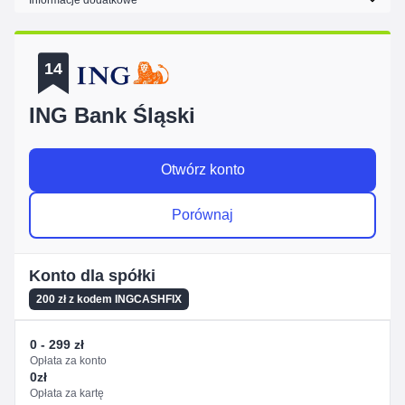
Informacje dodatkowe
14
ING Bank Śląski
Otwórz konto
Porównaj
Konto dla spółki
200 zł z kodem INGCASHFIX
0 - 299 zł
Opłata za konto
0zł
Opłata za kartę