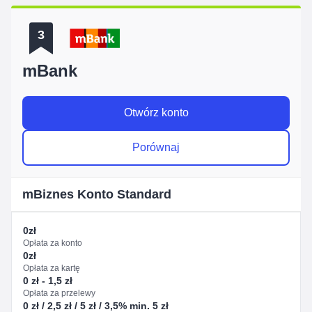
3
mBank
Otwórz konto
Porównaj
mBiznes Konto Standard
0zł
Opłata za konto
0zł
Opłata za kartę
0 zł - 1,5 zł
Opłata za przelewy
0 zł / 2,5 zł / 5 zł / 3,5% min. 5 zł