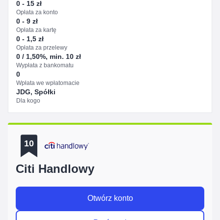
0 - 15 zł
Opłata za konto
0 - 9 zł
Opłata za kartę
0 - 1,5 zł
Opłata za przelewy
0 / 1,50%, min. 10 zł
Wypłata z bankomatu
0
Wpłata we wpłatomacie
JDG, Spółki
Dla kogo
10
Citi Handlowy
Otwórz konto