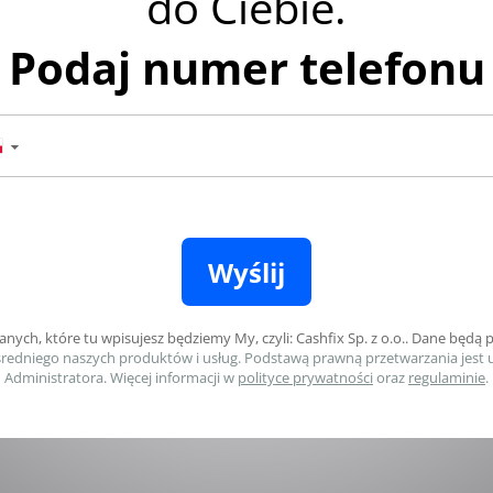
1
W jakiej walucie wystawiono fakturę
Podaj walutę, w jakiej się rozliczasz.