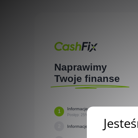
Naprawimy
Twoje finanse
Informacje o fakturze
1
Postęp:
25
%
2
Informacje o wierzycielu