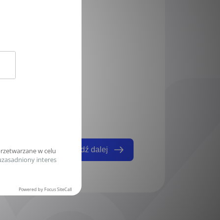
120
Przejdź dalej