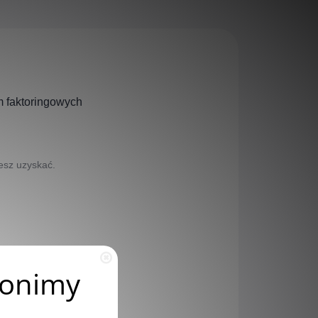
m faktoringowych
żesz uzyskać.