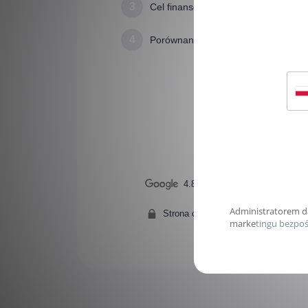
3
Cel finansowania
4
Porównanie
4.8
/
180
recenzji
Strona chroniona Certyfikatem SSL