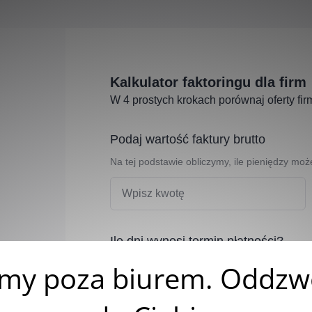
Kalkulator faktoringu dla firm
W 4 prostych krokach porównaj oferty fir
Podaj wartość faktury brutto
Na tej podstawie obliczymy, ile pieniędzy mo
Ile dni wynosi termin płatności?
Termin zapłaty ma wpływ na koszt faktoringu.